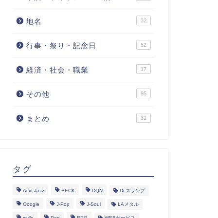
地名
32
行事・祭り・記念日
52
経済・社会・職業
17
その他
95
まとめ
31
タグ
Acid Jazz
BECK
DQN
Dr.スランプ
Google
J-Pop
J-Soul
LAメタル
m-flo
Pop
RPG
WEBサービス