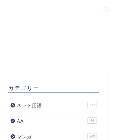
カテゴリー
ネット用語
732
AA
64
マンガ
289