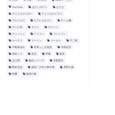
YouTube
はだしのゲン
はてな
アイドルマスター
アメリカのドラマ
ウルフルズ
エウレカセブン
ゲーム機
コンピ名
サイト
ダイハツ
ティッシュ
パソコン
ファミコン
ホークス
マートン
メーカー
不二家
不動産会社
世界ふしぎ発見
中村紀洋
初音ミク
名言
声優
家具
山口県
物語シリーズ
赤星憲広
野村克也
金田一少年の事件簿
長野久義
音響
龍虎の拳