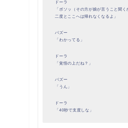
ドーラ
「ボソッ（その方が娘が言うこと聞く
二度とここへは帰れなくなるよ」
パズー
「わかってる」
ドーラ
「覚悟の上だね？」
パズー
「うん」
ドーラ
「40秒で支度しな」