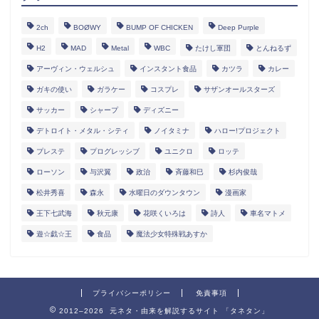
2ch
BOØWY
BUMP OF CHICKEN
Deep Purple
H2
MAD
Metal
WBC
たけし軍団
とんねるず
アーヴィン・ウェルシュ
インスタント食品
カツラ
カレー
ガキの使い
ガラケー
コスプレ
サザンオールスターズ
サッカー
シャープ
ディズニー
デトロイト・メタル・シティ
ノイタミナ
ハロー!プロジェクト
プレステ
プログレッシブ
ユニクロ
ロッテ
ローソン
与沢翼
政治
斉藤和巳
杉内俊哉
松井秀喜
森永
水曜日のダウンタウン
漫画家
王下七武海
秋元康
花咲くいろは
詩人
車名マトメ
遊☆戯☆王
食品
魔法少女特殊戦あすか
プライバシーポリシー
免責事項
2012–2026 元ネタ・由来を解説するサイト 「タネタン」