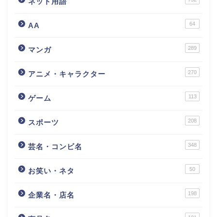
ネット用語
64
AA
289
マンガ
270
アニメ・キャラクター
113
ゲーム
208
スポーツ
348
芸名・コンビ名
50
お笑い・ネタ
198
企業名・店名