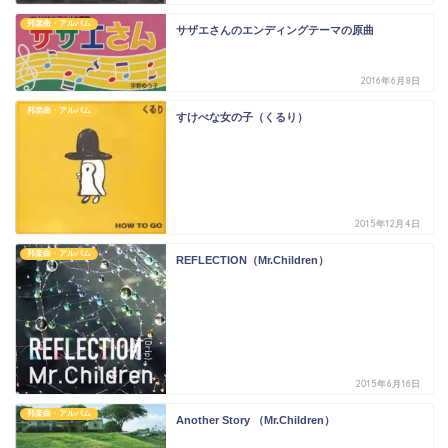
邦楽曲・アルバム
サザエさんのエンディングテーマの原曲
2016年6月8日
邦楽曲・アルバム
すけべな女の子（くるり）
2015年12月4日
邦楽曲・アルバム
REFLECTION（Mr.Children）
2015年6月16日
邦楽曲・アルバム
Another Story （Mr.Children）