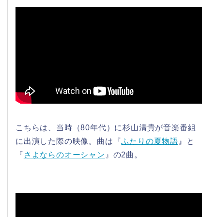
こちらは、当時（80年代）に杉山清貴が音楽番組
に出演した際の映像。曲は『
ふたりの夏物語
』と
『
さよならのオーシャン
』の2曲。