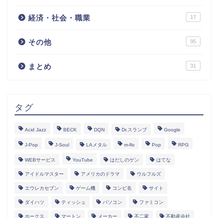
経済・社会・職業
17
その他
95
まとめ
31
タグ
Acid Jazz
BECK
DQN
Dr.スランプ
Google
J-Pop
J-Soul
LAメタル
m-flo
Pop
RPG
WEBサービス
YouTube
はだしのゲン
はてな
アイドルマスター
アメリカのドラマ
ウルフルズ
エウレカセブン
ゲーム機
コンピ名
サイト
ダイハツ
ティッシュ
パソコン
ファミコン
ホークス
マートン
メーカー
不二家
不動産会社