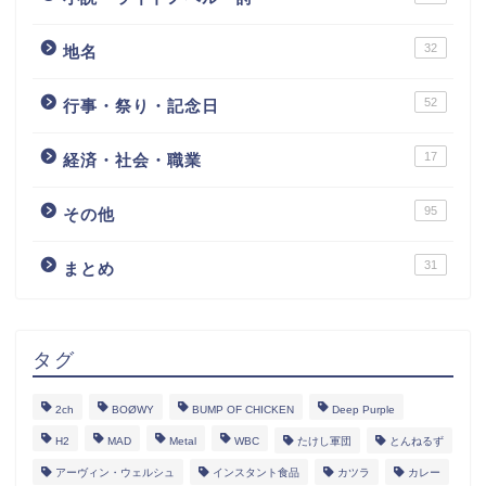
32
地名
52
行事・祭り・記念日
17
経済・社会・職業
95
その他
31
まとめ
タグ
2ch
BOØWY
BUMP OF CHICKEN
Deep Purple
H2
MAD
Metal
WBC
たけし軍団
とんねるず
アーヴィン・ウェルシュ
インスタント食品
カツラ
カレー