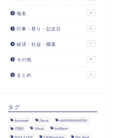
地名
32
行事・祭り・記念日
52
経済・社会・職業
17
その他
95
まとめ
31
タグ
Aerosmith
Dance
HUNTERXHUNTER
IT用語
J-Rock
SoftBank
SOUL’d OUT
T.M.Revolution
The Verve