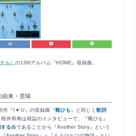
ミスチル）
の13thアルバム『HOME』収録曲。
en）の由来・意味
、前作『I ♥ U』の収録曲『
靴ひも
』と同じく
歌詞
。桜井和寿は雑誌のインタビューで、『靴ひも』
場する
曲であることから『Another Story』という
nother Story』＝『もうひとつの物語』とい