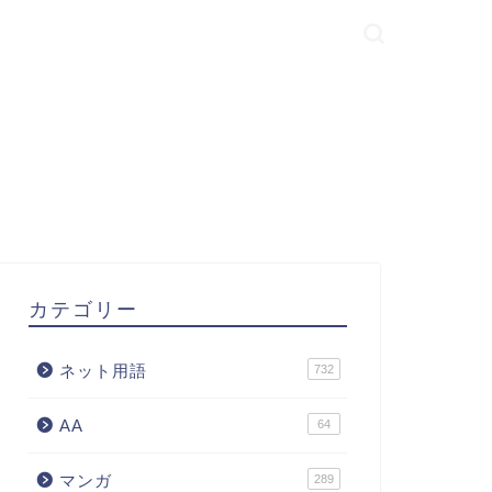
カテゴリー
ネット用語
732
AA
64
マンガ
289