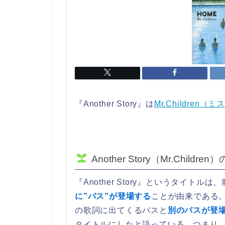
『Another Story』は
Mr.Children（
Another Story（Mr.Childr
『Another Story』というタイトルは
に”バス”が登場する
ことが由来である
の歌詞に出てくるバスと
別のバスが登
タイトルにしたと語っている。つまり、『A