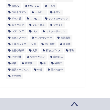
TOKIO
∀ガンダム
くるり
ウルトラマン
カルビー
キリン
ギャル語
コンビニ
サンミュージック
スクウェア
テレビ東京
デザイン
ハプニング
バグ
ミスタードーナツ
モビルスーツ
ヤングサンデー
前園真聖
千葉ロッテマリーンズ
半沢直樹
原辰徳
古舘伊知郎
大阪
孤独のグルメ
審判
小室哲哉
少年マガジン
山本浩二
挨拶
星野仙一
板
格闘技
楽天イーグルス
特撮
田村ゆかり
空の境界