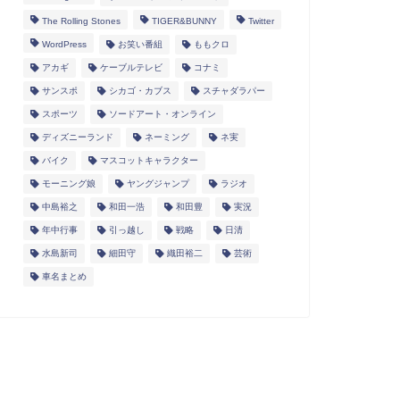
The Rolling Stones
TIGER&BUNNY
Twitter
WordPress
お笑い番組
ももクロ
アカギ
ケーブルテレビ
コナミ
サンスポ
シカゴ・カブス
スチャダラパー
スポーツ
ソードアート・オンライン
ディズニーランド
ネーミング
ネ実
バイク
マスコットキャラクター
モーニング娘
ヤングジャンプ
ラジオ
中島裕之
和田一浩
和田豊
実況
年中行事
引っ越し
戦略
日清
水島新司
細田守
織田裕二
芸術
車名まとめ