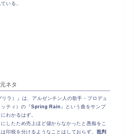
れている。
の元ネタ
シャングリラ）』は、アルゼンチン人の歌手・プロデュ
ヴェッティ）の『
Spring Rain
』という曲をサンプ
ぐにわかるはず。
々にしたため売上ほど儲からなかったと愚痴をこ
には印税を分けるようなことはしておらず、
批判