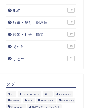
地名
32
行事・祭り・記念日
52
経済・社会・職業
17
その他
95
まとめ
31
タグ
DJ
ELLEGARDEN
F1
Indie Rock
iPhone
NHK
Piano Rock
Rock (UK)
Shoegazer
SMエンターテインメント