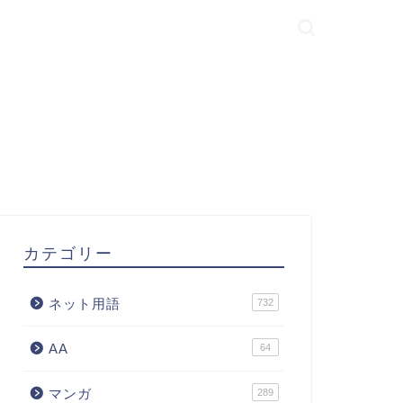
カテゴリー
ネット用語
732
AA
64
マンガ
289