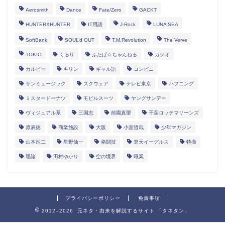
Aerosmith
Dance
Fate/Zero
GACKT
HUNTERXHUNTER
IT用語
J-Rock
LUNA SEA
SoftBank
SOUL’d OUT
T.M.Revolution
The Verve
TOKIO
くるり
ふたば☆ちゃんねる
カシオ
カルビー
キリン
ギャル語
コンビニ
サンミュージック
スクウェア
テレビ東京
ハプニング
ミスタードーナツ
モビルスーツ
ヤングサンデー
ヴィジュアル系
三国志
前園真聖
千葉ロッテマリーンズ
原辰徳
商業施設
大阪
小室哲哉
少年マガジン
山本浩二
星野仙一
格闘技
楽天イーグルス
特撮
理論
田村ゆかり
空の境界
職業
プライバシーポリシー
免責事項
2012–2026 元ネタ・由来を解説するサイト 「タネタン」