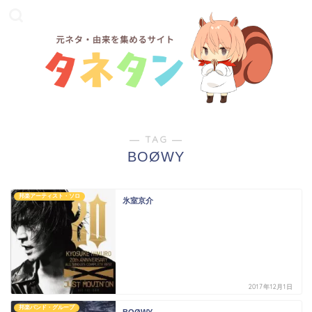
― TAG ―
BOØWY
邦楽アーティスト・ソロ
氷室京介
2017年12月1日
邦楽バンド・グループ