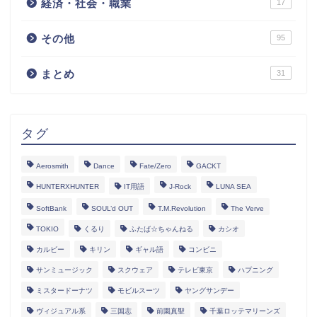
経済・社会・職業
17
その他
95
まとめ
31
タグ
Aerosmith
Dance
Fate/Zero
GACKT
HUNTERXHUNTER
IT用語
J-Rock
LUNA SEA
SoftBank
SOUL’d OUT
T.M.Revolution
The Verve
TOKIO
くるり
ふたば☆ちゃんねる
カシオ
カルビー
キリン
ギャル語
コンビニ
サンミュージック
スクウェア
テレビ東京
ハプニング
ミスタードーナツ
モビルスーツ
ヤングサンデー
ヴィジュアル系
三国志
前園真聖
千葉ロッテマリーンズ