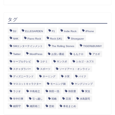
タグ
DJ
ELLEGARDEN
F1
Indie Rock
iPhone
NHK
Piano Rock
Rock (UK)
Shoegazer
SMエンターテインメント
The Rolling Stones
TIGER&BUNNY
Twitter
WordPress
お笑い番組
ももクロ
アカギ
ケーブルテレビ
コナミ
サンスポ
シカゴ・カブス
スチャダラパー
スポーツ
ソードアート・オンライン
ディズニーランド
ネーミング
ネ実
バイク
マスコットキャラクター
モーニング娘
ヤングジャンプ
ラジオ
中島裕之
和田一浩
和田豊
実況
年中行事
引っ越し
戦略
日清
水島新司
細田守
織田裕二
芸術
車名まとめ