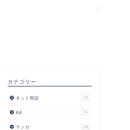
カテゴリー
ネット用語
732
AA
64
マンガ
289