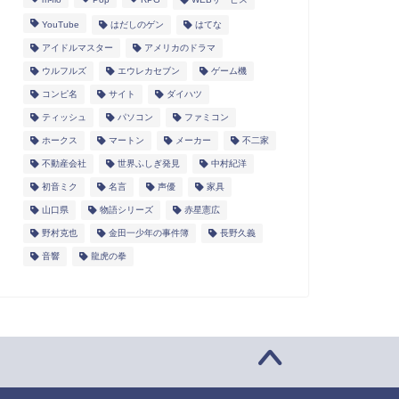
YouTube
はだしのゲン
はてな
アイドルマスター
アメリカのドラマ
ウルフルズ
エウレカセブン
ゲーム機
コンピ名
サイト
ダイハツ
ティッシュ
パソコン
ファミコン
ホークス
マートン
メーカー
不二家
不動産会社
世界ふしぎ発見
中村紀洋
初音ミク
名言
声優
家具
山口県
物語シリーズ
赤星憲広
野村克也
金田一少年の事件簿
長野久義
音響
龍虎の拳