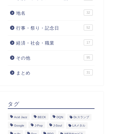
地名
32
行事・祭り・記念日
52
経済・社会・職業
17
その他
95
まとめ
31
タグ
Acid Jazz
BECK
DQN
Dr.スランプ
Google
J-Pop
J-Soul
LAメタル
m-flo
Pop
RPG
WEBサービス