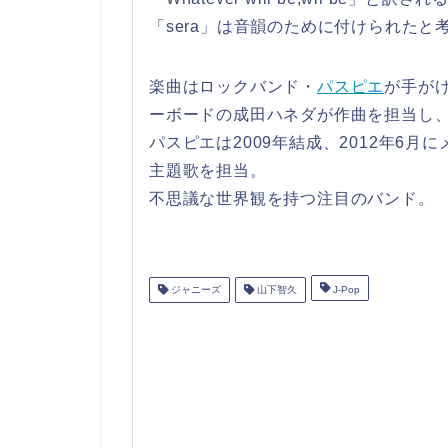
「sera」は音韻のために付けられた
楽曲はロックバンド・
パスピエ
が手が
ーボードの成田ハネダが作曲を担当し
パスピエは2009年結成、2012年6
主題歌を担当。
不思議な世界観を持つ注目のバンド。
ジャニーズ
山下智久
J-Pop