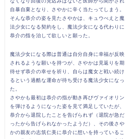
なくなり回復の見込みはないと医師から聞かされ
自暴自棄となり、さやかに辛く当たってしまう。
そんな恭介の姿を見たさやかは、キュウべえと魔
法少女になる契約をし、魔法少女になる代わりに
恭介の指を治して欲しいと願った。
魔法少女になる際は普通は自分自身に幸福が反映
されるような願いを持つが、さやかは見返りを期
待せず恭介の幸せを祈り、自らは魔女と戦い続け
るという過酷な運命が待ち受ける魔法少女になっ
た。
さやかも最初は恭介の指が動き再びヴァイオリン
を弾けるようになった姿を見て満足していたが、
恭介から退院したことを告げられず（退院が急だ
ったから告げられなかったようだ）、その後さや
かの親友の志筑仁美に恭介に想いを持っているこ