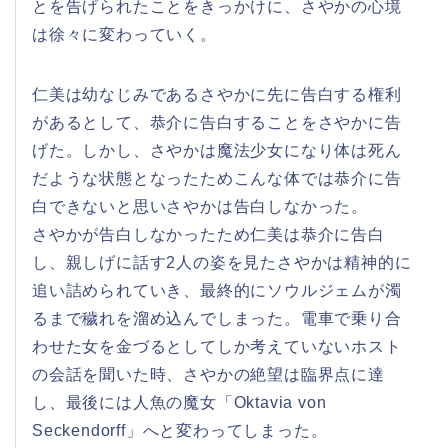
とを告げられたことをきっかけに、さやかの心境
は徐々に変わっていく。
仁美は幼なじみであるさやかに先に告白する権利
があるとして、恭介に告白することをさやかに告
げた。しかし、さやかは魔法少女になり体は死ん
だような状態となったためこんな体では恭介に告
白できないと思いさやかは告白しなかった。
さやかが告白しなかったため仁美は恭介に告白
し、親しげに話す2人の姿を見たさやかは精神的に
追い詰められていき、最終的にソウルジェムが濁
るまで穢れを溜め込んでしまった。電車で乗り合
わせた女を金づるとしてしか考えていないホスト
の会話を聞いた時、さやかの絶望は臨界点に達
し、最後には人魚の魔女「Oktavia von
Seckendorff」へと変わってしまった。