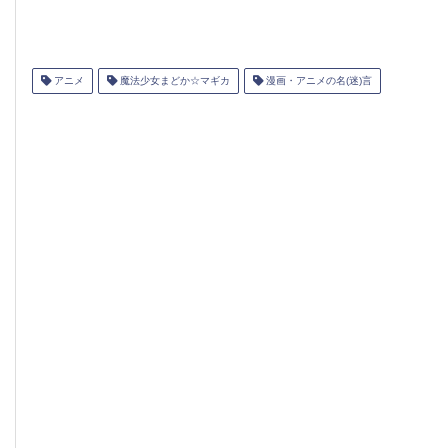
アニメ
魔法少女まどか☆マギカ
漫画・アニメの名(迷)言