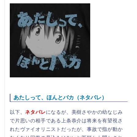
あたしって、ほんとバカ（ネタバレ）
以下、
ネタバレ
になるが、美樹さやかの幼なじみ
で片思いの相手である上条恭介は将来を有望視さ
れたヴァイオリニストだったが、事故で指が動か