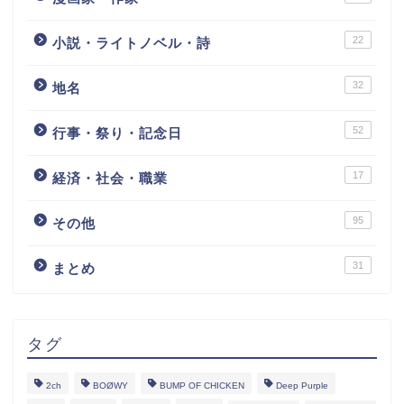
22
小説・ライトノベル・詩
32
地名
52
行事・祭り・記念日
17
経済・社会・職業
95
その他
31
まとめ
タグ
2ch
BOØWY
BUMP OF CHICKEN
Deep Purple