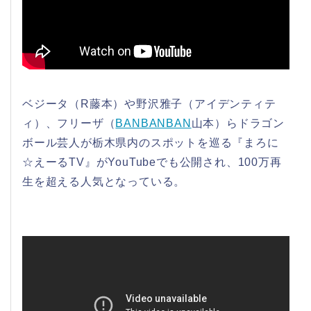
ベジータ（R藤本）や野沢雅子（アイデンティテ
ィ）、フリーザ（
BANBANBAN
山本）らドラゴン
ボール芸人が栃木県内のスポットを巡る『まろに
☆えーるTV』がYouTubeでも公開され、100万再
生を超える人気となっている。