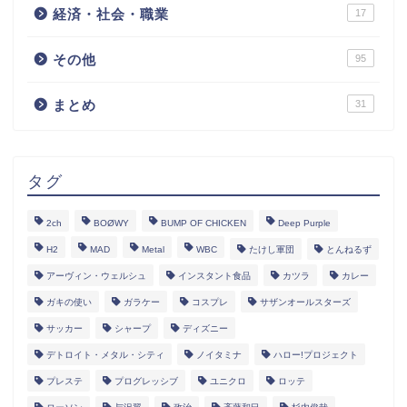
経済・社会・職業
17
その他
95
まとめ
31
タグ
2ch
BOØWY
BUMP OF CHICKEN
Deep Purple
H2
MAD
Metal
WBC
たけし軍団
とんねるず
アーヴィン・ウェルシュ
インスタント食品
カツラ
カレー
ガキの使い
ガラケー
コスプレ
サザンオールスターズ
サッカー
シャープ
ディズニー
デトロイト・メタル・シティ
ノイタミナ
ハロー!プロジェクト
プレステ
プログレッシブ
ユニクロ
ロッテ