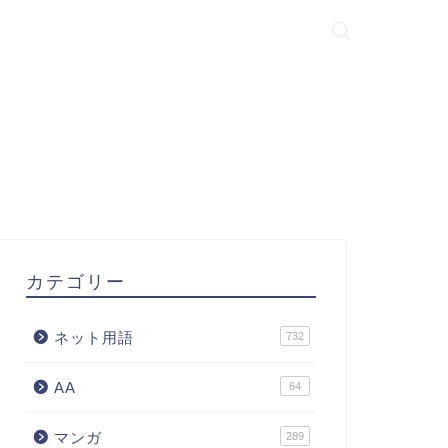
カテゴリー
ネット用語
732
AA
64
マンガ
289