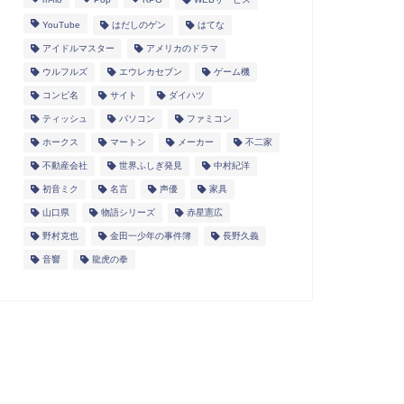
YouTube
はだしのゲン
はてな
アイドルマスター
アメリカのドラマ
ウルフルズ
エウレカセブン
ゲーム機
コンピ名
サイト
ダイハツ
ティッシュ
パソコン
ファミコン
ホークス
マートン
メーカー
不二家
不動産会社
世界ふしぎ発見
中村紀洋
初音ミク
名言
声優
家具
山口県
物語シリーズ
赤星憲広
野村克也
金田一少年の事件簿
長野久義
音響
龍虎の拳