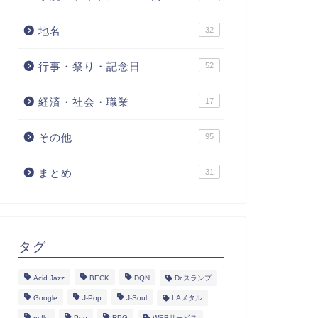
地名
32
行事・祭り・記念日
52
経済・社会・職業
17
その他
95
まとめ
31
タグ
Acid Jazz
BECK
DQN
Dr.スランプ
Google
J-Pop
J-Soul
LAメタル
m-flo
Pop
RPG
WEBサービス