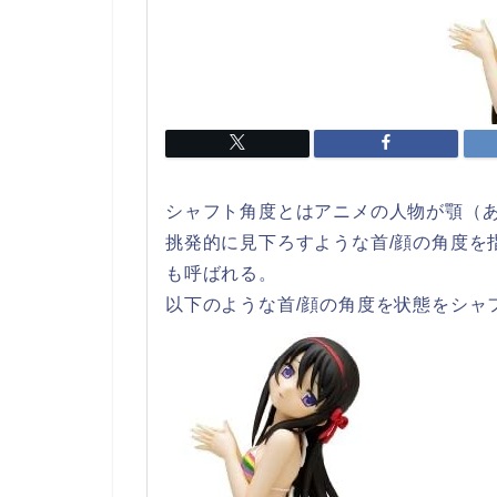
シャフト角度とはアニメの人物が顎（
挑発的に見下ろすような首/顔の角度を
も呼ばれる。
以下のような首/顔の角度を状態をシャ