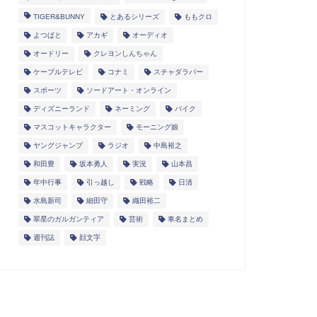
TIGER&BUNNY
とあるシリーズ
ももクロ
よつばと
アカギ
オーディオ
オードリー
クレヨンしんちゃん
ケーブルテレビ
コナミ
スチャダラパー
スポーツ
ソードアート・オンライン
ディズニーランド
ネーミング
バイク
マスコットキャラクター
モーニング娘
ヤングジャンプ
ラジオ
中島裕之
和田豊
坂本勇人
実況
山本昌
年中行事
引っ越し
戦略
日清
水島新司
細田守
織田裕二
翠星のガルガンティア
芸術
車名まとめ
週刊誌
顔文字