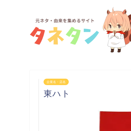
企業名・店名
東ハト