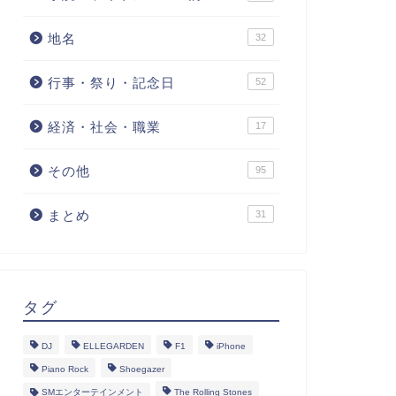
地名
32
行事・祭り・記念日
52
経済・社会・職業
17
その他
95
まとめ
31
タグ
DJ
ELLEGARDEN
F1
iPhone
Piano Rock
Shoegazer
SMエンターテインメント
The Rolling Stones