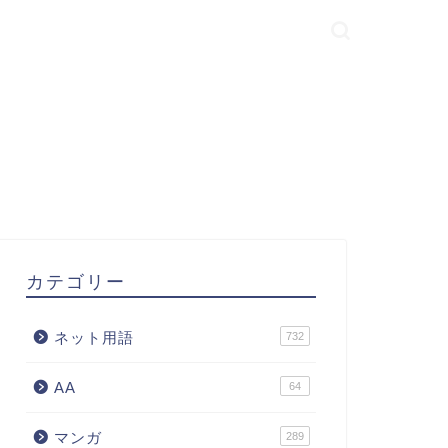
カテゴリー
ネット用語
732
AA
64
マンガ
289