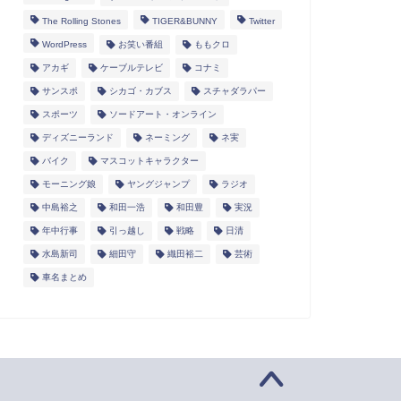
The Rolling Stones
TIGER&BUNNY
Twitter
WordPress
お笑い番組
ももクロ
アカギ
ケーブルテレビ
コナミ
サンスポ
シカゴ・カブス
スチャダラパー
スポーツ
ソードアート・オンライン
ディズニーランド
ネーミング
ネ実
バイク
マスコットキャラクター
モーニング娘
ヤングジャンプ
ラジオ
中島裕之
和田一浩
和田豊
実況
年中行事
引っ越し
戦略
日清
水島新司
細田守
織田裕二
芸術
車名まとめ