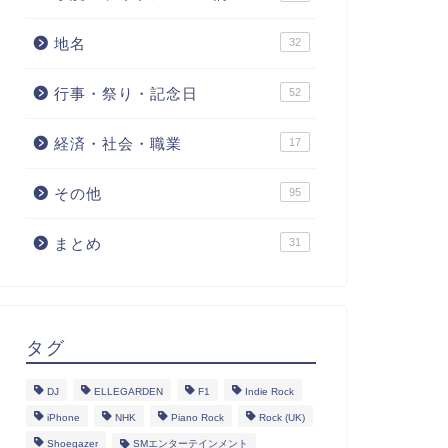
地名
32
行事・祭り・記念日
52
経済・社会・職業
17
その他
95
まとめ
31
タグ
DJ
ELLEGARDEN
F1
Indie Rock
iPhone
NHK
Piano Rock
Rock (UK)
Shoegazer
SMエンターテインメント