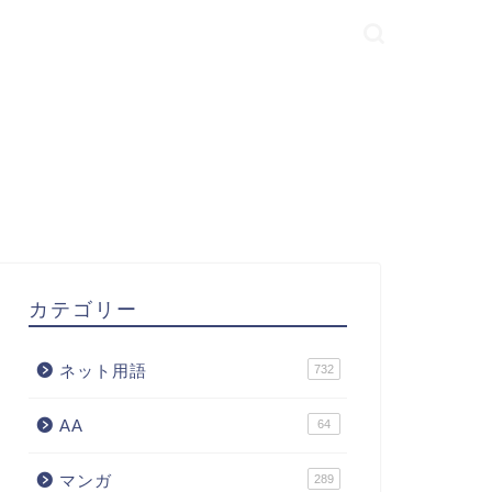
カテゴリー
ネット用語
732
AA
64
マンガ
289