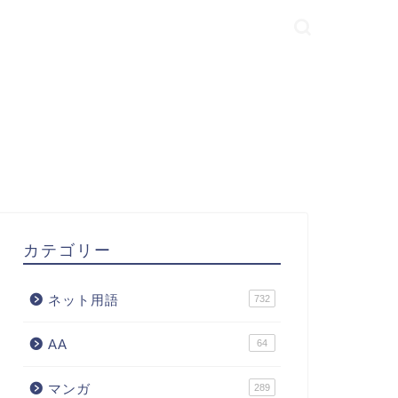
カテゴリー
ネット用語
732
AA
64
マンガ
289