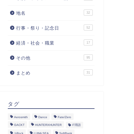
地名
32
行事・祭り・記念日
52
経済・社会・職業
17
その他
95
まとめ
31
タグ
Aerosmith
Dance
Fate/Zero
GACKT
HUNTERXHUNTER
IT用語
J-Rock
LUNA SEA
SoftBank