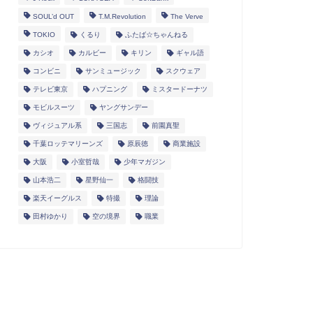
SOUL’d OUT
T.M.Revolution
The Verve
TOKIO
くるり
ふたば☆ちゃんねる
カシオ
カルビー
キリン
ギャル語
コンビニ
サンミュージック
スクウェア
テレビ東京
ハプニング
ミスタードーナツ
モビルスーツ
ヤングサンデー
ヴィジュアル系
三国志
前園真聖
千葉ロッテマリーンズ
原辰徳
商業施設
大阪
小室哲哉
少年マガジン
山本浩二
星野仙一
格闘技
楽天イーグルス
特撮
理論
田村ゆかり
空の境界
職業