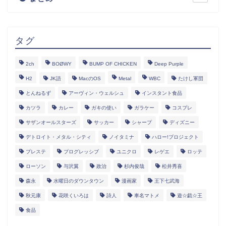
タグ
2ch
BOØWY
BUMP OF CHICKEN
Deep Purple
H2
JK語
MacのOS
Metal
WBC
たけし軍団
とんねるず
アーヴィン・ウェルシュ
インスタント食品
カツラ
カレー
ガキの使い
ガラケー
コスプレ
サザンオールスターズ
サッカー
シャープ
ディズニー
デトロイト・メタル・シティ
ノイタミナ
ハロー!プロジェクト
プレステ
プログレッシブ
ユニクロ
レゲエ
ロッテ
ローソン
与沢翼
政治
杉内俊哉
松井秀喜
森永
水曜日のダウンタウン
漫画家
王下七武海
秋元康
花咲くいろは
詩人
車名マトメ
遊☆戯☆王
食品