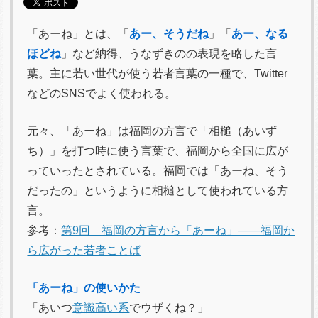
「あーね」とは、「
あー、そうだね
」「
あー、なる
ほどね
」など納得、うなずきのの表現を略した言
葉。主に若い世代が使う若者言葉の一種で、Twitter
などのSNSでよく使われる。
元々、「あーね」は福岡の方言で「相槌（あいず
ち）」を打つ時に使う言葉で、福岡から全国に広が
っていったとされている。福岡では「あーね、そう
だったの」というように相槌として使われている方
言。
参考：
第9回 福岡の方言から「あーね」――福岡か
ら広がった若者ことば
「あーね」の使いかた
「あいつ
意識高い系
でウザくね？」