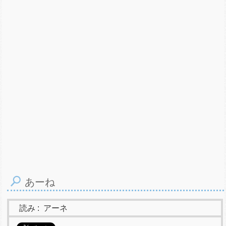
あーね
読み :
アーネ