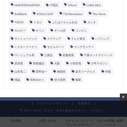
HUNTERXHUNTER
IT用語
J-Rock
LUNA SEA
SoftBank
SOUL’d OUT
T.M.Revolution
The Verve
TOKIO
くるり
ふたば☆ちゃんねる
カシオ
カルビー
キリン
ギャル語
コンビニ
サンミュージック
スクウェア
テレビ東京
ハプニング
ミスタードーナツ
モビルスーツ
ヤングサンデー
ヴィジュアル系
三国志
前園真聖
千葉ロッテマリーンズ
原辰徳
商業施設
大阪
小室哲哉
少年マガジン
山本浩二
星野仙一
格闘技
楽天イーグルス
特撮
理論
田村ゆかり
空の境界
職業
×
プライバシーポリシー
免責事項
2012–2026 元ネタ・由来を解説するサイト 「タネタン」
広告募集
お問い合わせ
タネタンについて / プ
元ネタの間違い指摘フ
ライバシーポリシー
ォーム