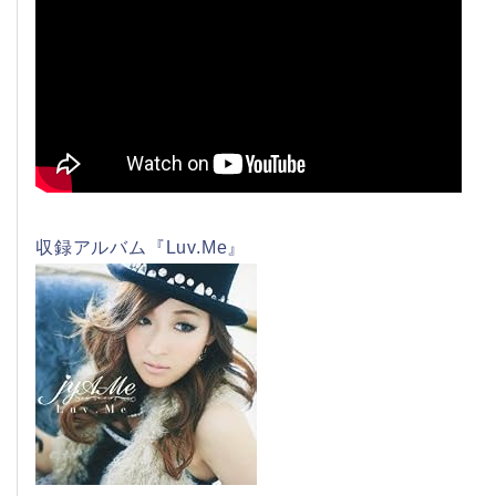
収録アルバム『Luv.Me』