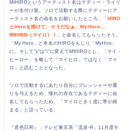
MIHIROというアーティスト名はテディー・ライリ
ーが名付け親。ソロで活動する際にテディーにア
ーティスト名の命名をお願いしたところ、「
HIRO
とHeroを掛けて、そうだなぁ、My Hero…
MIHIRO（マイロ）！
」と命名してもらったそう。
「My Hero」と本名のHIROをもじり「MyHiro」
に、そして”y”は”i”に変えてMIHIROとし、「マイ・
ヒーロー」を略して「マイヒロ」ではなく「マイ
ロ」と読むこととなった。
ソロで活動するにあたり自分にプレッシャーや重
りを与えるため、憧れの存在であるテディーに命
名してもらったため、「マイロときく度に帯が締
まる」と語っている。
『君色日和』：テレビ東京系「流派-R」11月度キ