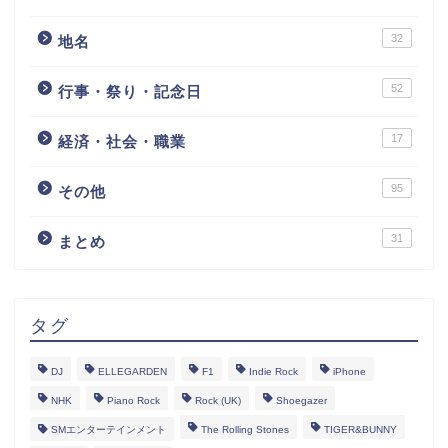
32
地名
52
行事・祭り・記念日
17
経済・社会・職業
95
その他
31
まとめ
タグ
DJ
ELLEGARDEN
F1
Indie Rock
iPhone
NHK
Piano Rock
Rock (UK)
Shoegazer
SMエンターテインメント
The Rolling Stones
TIGER&BUNNY