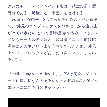
アシガルユースというバンド名は、武士の最下層
身分である「
足軽
」と「未熟」を意味する
「
youth
」が由来。2つの言葉を組み合わせた造語
で、”
外見のコンプレックスをバネに一から這い上
がっていきたい
“という意味/意志を込めている。ツ
インヴォーカルの花盛と川崎はダイエット前は肥
満体にメガネという出で立ちであったため、外見
上のコンプレックスがあった（自らネタにしてい
るが）。
『Hello☆my yesterday’＄』。PVは完全にダイエ
ット仕様。切なさのあるいい曲と肥満体2人がダイ
エットに臨む内容のギャップが・・・