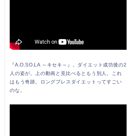
『A.O.SO.LA ～キセキ～』。ダイエット成功後の2
人の姿が。上の動画と見比べるともう別人。これ
はもう奇跡。ロングブレスダイエットってすごい
のな。