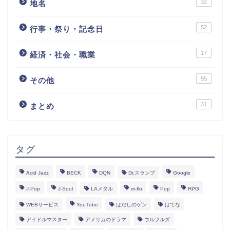
32
地名
52
行事・祭り・記念日
17
経済・社会・職業
95
その他
31
まとめ
タグ
Acid Jazz
BECK
DQN
Dr.スランプ
Google
J-Pop
J-Soul
LAメタル
m-flo
Pop
RPG
WEBサービス
YouTube
はだしのゲン
はてな
アイドルマスター
アメリカのドラマ
ウルフルズ