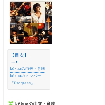
【目次】
kōkuaの由来・意味
kōkuaのメンバー
『Progress』
kōkuaの由来・意味