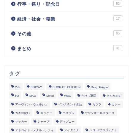
行事・祭り・記念日
52
経済・社会・職業
17
その他
95
まとめ
31
タグ
2ch
BOØWY
BUMP OF CHICKEN
Deep Purple
H2
MAD
Metal
WBC
たけし軍団
とんねるず
アーヴィン・ウェルシュ
インスタント食品
カツラ
カレー
ガキの使い
ガラケー
コスプレ
サザンオールスターズ
サッカー
シャープ
ディズニー
デトロイト・メタル・シティ
ノイタミナ
ハロー!プロジェクト