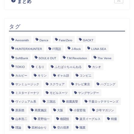
31
まとめ
タグ
Aerosmith
Dance
Fate/Zero
GACKT
HUNTERXHUNTER
IT用語
J-Rock
LUNA SEA
SoftBank
SOUL’d OUT
T.M.Revolution
The Verve
TOKIO
くるり
ふたば☆ちゃんねる
カシオ
カルビー
キリン
ギャル語
コンビニ
サンミュージック
スクウェア
テレビ東京
ハプニング
ミスタードーナツ
モビルスーツ
ヤングサンデー
ヴィジュアル系
三国志
前園真聖
千葉ロッテマリーンズ
原辰徳
商業施設
大阪
小室哲哉
少年マガジン
山本浩二
星野仙一
格闘技
楽天イーグルス
特撮
理論
田村ゆかり
空の境界
職業