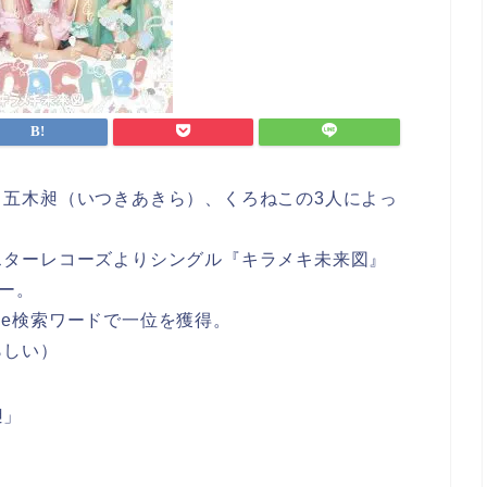
、五木昶（いつきあきら）、くろねこの3人によっ
スターレコーズよりシングル『キラメキ未来図』
ュー。
gle検索ワードで一位を獲得。
らしい）
昶」