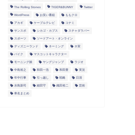
The Rolling Stones
TIGER&BUNNY
Twitter
WordPress
お笑い番組
ももクロ
アカギ
ケーブルテレビ
コナミ
サンスポ
シカゴ・カブス
スチャダラパー
スポーツ
ソードアート・オンライン
ディズニーランド
ネーミング
ネ実
バイク
マスコットキャラクター
モーニング娘
ヤングジャンプ
ラジオ
中島裕之
和田一浩
和田豊
実況
年中行事
引っ越し
戦略
日清
水島新司
細田守
織田裕二
芸術
車名まとめ