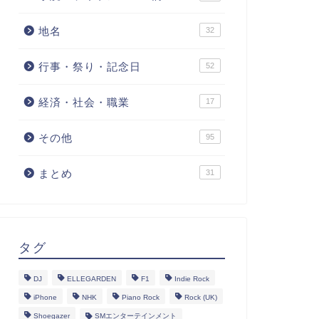
地名
32
行事・祭り・記念日
52
経済・社会・職業
17
その他
95
まとめ
31
タグ
DJ
ELLEGARDEN
F1
Indie Rock
iPhone
NHK
Piano Rock
Rock (UK)
Shoegazer
SMエンターテインメント