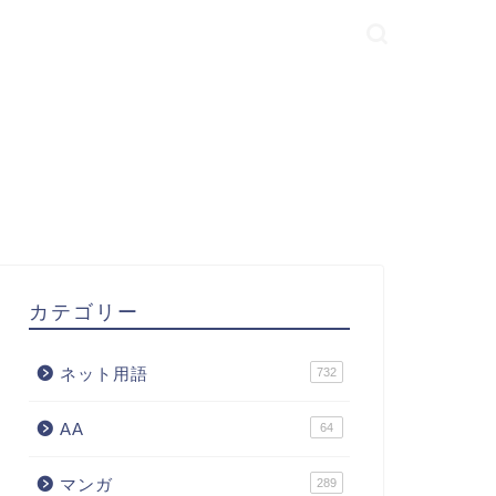
カテゴリー
ネット用語
732
AA
64
マンガ
289