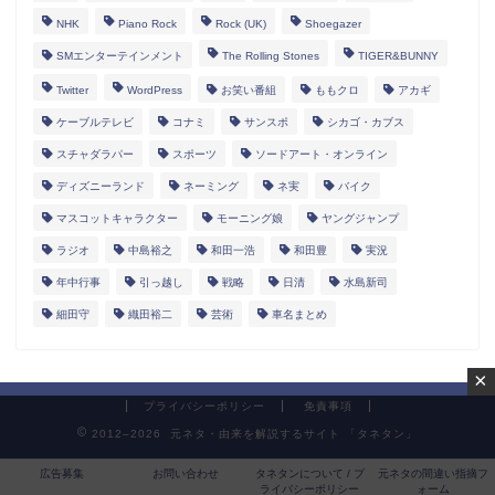
NHK
Piano Rock
Rock (UK)
Shoegazer
SMエンターテインメント
The Rolling Stones
TIGER&BUNNY
Twitter
WordPress
お笑い番組
ももクロ
アカギ
ケーブルテレビ
コナミ
サンスポ
シカゴ・カブス
スチャダラパー
スポーツ
ソードアート・オンライン
ディズニーランド
ネーミング
ネ実
バイク
マスコットキャラクター
モーニング娘
ヤングジャンプ
ラジオ
中島裕之
和田一浩
和田豊
実況
年中行事
引っ越し
戦略
日清
水島新司
細田守
織田裕二
芸術
車名まとめ
×
プライバシーポリシー
免責事項
2012–2026 元ネタ・由来を解説するサイト 「タネタン」
広告募集
お問い合わせ
タネタンについて / プ
元ネタの間違い指摘フ
ライバシーポリシー
ォーム