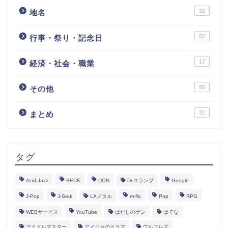
32
地名
52
行事・祭り・記念日
17
経済・社会・職業
95
その他
31
まとめ
タグ
Acid Jazz
BECK
DQN
Dr.スランプ
Google
J-Pop
J-Soul
LAメタル
m-flo
Pop
RPG
WEBサービス
YouTube
はだしのゲン
はてな
アイドルマスター
アメリカのドラマ
ウルフルズ