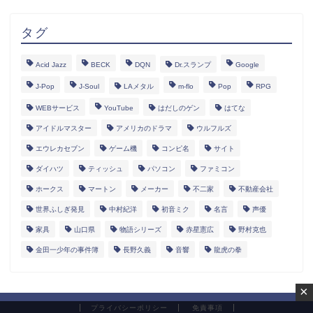
タグ
Acid Jazz
BECK
DQN
Dr.スランプ
Google
J-Pop
J-Soul
LAメタル
m-flo
Pop
RPG
WEBサービス
YouTube
はだしのゲン
はてな
アイドルマスター
アメリカのドラマ
ウルフルズ
エウレカセブン
ゲーム機
コンピ名
サイト
ダイハツ
ティッシュ
パソコン
ファミコン
ホークス
マートン
メーカー
不二家
不動産会社
世界ふしぎ発見
中村紀洋
初音ミク
名言
声優
家具
山口県
物語シリーズ
赤星憲広
野村克也
金田一少年の事件簿
長野久義
音響
龍虎の拳
×
プライバシーポリシー
免責事項