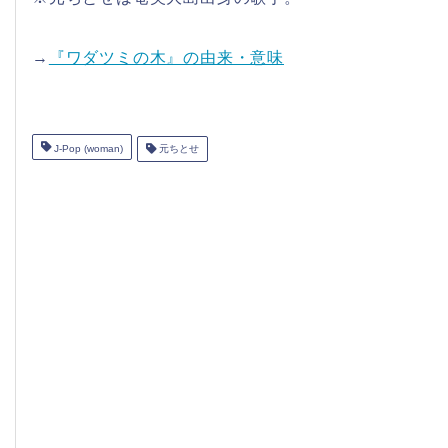
→
『ワダツミの木』の由来・意味
J-Pop (woman)
元ちとせ