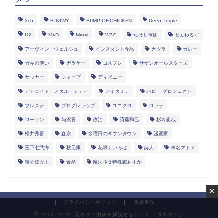
2ch
BOØWY
BUMP OF CHICKEN
Deep Purple
H2
MAD
Metal
WBC
たけし軍団
とんねるず
アーヴィン・ウェルシュ
インスタント食品
カツラ
カレー
ガキの使い
ガラケー
コスプレ
サザンオールスターズ
サッカー
シャープ
ディズニー
デトロイト・メタル・シティ
ノイタミナ
ハロー!プロジェクト
プレステ
プログレッシブ
ユニクロ
ロッテ
ローソン
与沢翼
政治
斉藤和巳
杉内俊哉
松井秀喜
森永
水曜日のダウンタウン
漫画家
王下七武海
秋元康
花咲くいろは
詩人
車名マトメ
遊☆戯☆王
食品
魔法少女特殊戦あすか
×
プライバシーポリシー
免責事項
2012–2026 元ネタ・由来を解説するサイト 「タネタン」