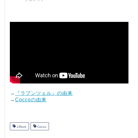
→
『ラプンツェル』の由来
→
Coccoの由来
J-Rock
Cocco