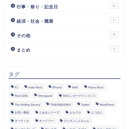
52
行事・祭り・記念日
17
経済・社会・職業
95
その他
31
まとめ
タグ
F1
Indie Rock
iPhone
NHK
Piano Rock
Rock (UK)
Shoegazer
SMエンターテインメント
The Rolling Stones
TIGER&BUNNY
Twitter
WordPress
お笑い番組
とあるシリーズ
ももクロ
よつばと
オーディオ
オードリー
クレヨンしんちゃん