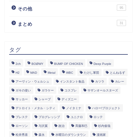
95
その他
31
まとめ
タグ
2ch
BOØWY
BUMP OF CHICKEN
Deep Purple
H2
MAD
Metal
WBC
たけし軍団
とんねるず
アーヴィン・ウェルシュ
インスタント食品
カツラ
カレー
ガキの使い
ガラケー
コスプレ
サザンオールスターズ
サッカー
シャープ
ディズニー
デトロイト・メタル・シティ
ノイタミナ
ハロー!プロジェクト
プレステ
プログレッシブ
ユニクロ
ロッテ
ローソン
与沢翼
政治
斉藤和巳
杉内俊哉
松井秀喜
森永
水曜日のダウンタウン
漫画家