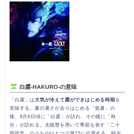
白露-HAKURO-の意味
「白露」は
大気が冷えて露ができはじめる時期
を
意味する。夏の暑さが去りはじめる「処暑」の
後、9月8日頃に「白露」が訪れ、その後に「秋
分」が訪れる。太陰暦を用いて季節を表す「二十
四節気」のうちのひとつで第15に位置する。朝夕