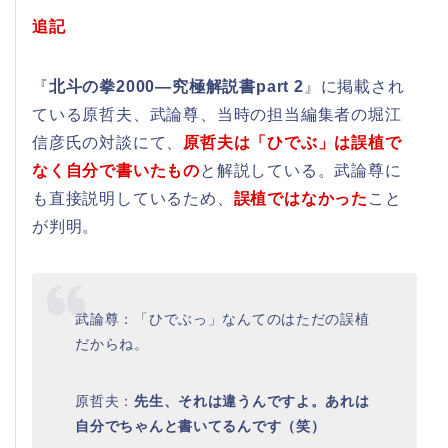
追記
『
北斗の拳2000―究極解説書part 2
』に掲載され
ている原哲夫、武論尊、当時の担当編集者の堀江
信彦氏の対談にて、
原哲夫は「ひでぶ」は誤植で
なく自分で書いたもの
と解説している。武論尊に
も直接説明しているため、
誤植ではなかった
こと
が判明。
武論尊：「ひでぶっ」なんてのはただの誤植
だからね。
原哲夫：
先生、それは違うんですよ。あれは
自分でちゃんと書いてるんです（笑）