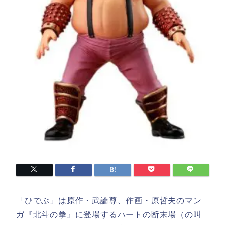
「ひでぶ」は原作・武論尊、作画・原哲夫のマン
ガ『北斗の拳』に登場するハートの断末場（の叫