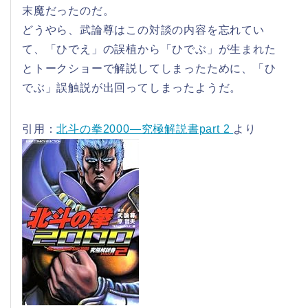
末魔だったのだ。
どうやら、武論尊はこの対談の内容を忘れてい
て、「ひでえ」の誤植から「ひでぶ」が生まれた
とトークショーで解説してしまったために、「ひ
でぶ」誤触説が出回ってしまったようだ。
引用：
北斗の拳2000―究極解説書part 2
より