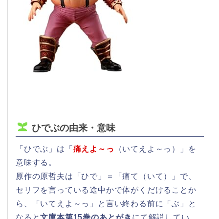
ひでぶの由来・意味
「ひでぶ」は「
痛えよ～っ
（いてえよ～っ）」を
意味する。
原作の原哲夫は「ひで」＝「痛て（いて）」で、
セリフを言っている途中かで体がくだけることか
ら、「いてえよ～っ」と言い終わる前に「ぶ」と
なると
文庫本第15巻のあとがき
にて解説してい