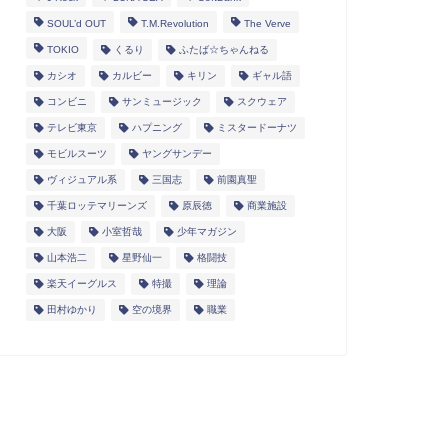
SOUL’d OUT
T.M.Revolution
The Verve
TOKIO
くるり
ふたば☆ちゃんねる
カシオ
カルビー
キリン
ギャル語
コンビニ
サンミュージック
スクウェア
テレビ東京
ハプニング
ミスタードーナツ
モビルスーツ
ヤングサンデー
ヴィジュアル系
三国志
前園真聖
千葉ロッテマリーンズ
原辰徳
商業施設
大阪
小室哲哉
少年マガジン
山本浩二
星野仙一
格闘技
楽天イーグルス
特撮
理論
田村ゆかり
空の境界
職業