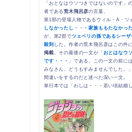
「おとなはウソつきではないのです」
者である
荒木飛呂彦
の言葉。
第1部の登場人物であるウィル・A・ツ
しなかったし・・・家族ももたなかっ
が、第2部で
ツェペリの孫であるシーザ
殺到
した。作者の荒木飛呂彦はこの件
掲載
。その最後の一文が「
おとはなウ
です・・・
」である。この一文の前に
みなさん、どうもすみませんでした。
間違いをするのだと述べた深い一文。
単行本では「わしは・・・若い頃結婚