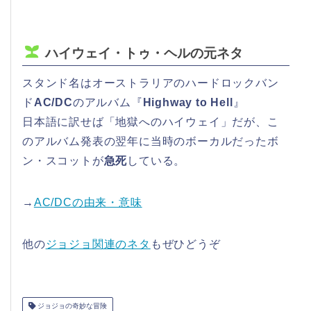
ハイウェイ・トゥ・ヘルの元ネタ
スタンド名はオーストラリアのハードロックバン
ド
AC/DC
のアルバム『
Highway to Hell
』
日本語に訳せば「地獄へのハイウェイ」だが、こ
のアルバム発表の翌年に当時のボーカルだったボ
ン・スコットが
急死
している。
→
AC/DCの由来・意味
他の
ジョジョ関連のネタ
もぜひどうぞ
ジョジョの奇妙な冒険