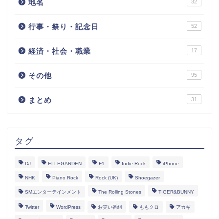
地名
32
行事・祭り・記念日
52
経済・社会・職業
17
その他
95
まとめ
31
タグ
DJ
ELLEGARDEN
F1
Indie Rock
iPhone
NHK
Piano Rock
Rock (UK)
Shoegazer
SMエンターテインメント
The Rolling Stones
TIGER&BUNNY
Twitter
WordPress
お笑い番組
ももクロ
アカギ