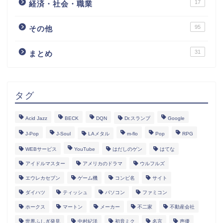
17
経済・社会・職業
95
その他
31
まとめ
タグ
Acid Jazz
BECK
DQN
Dr.スランプ
Google
J-Pop
J-Soul
LAメタル
m-flo
Pop
RPG
WEBサービス
YouTube
はだしのゲン
はてな
アイドルマスター
アメリカのドラマ
ウルフルズ
エウレカセブン
ゲーム機
コンピ名
サイト
ダイハツ
ティッシュ
パソコン
ファミコン
ホークス
マートン
メーカー
不二家
不動産会社
世界ふしぎ発見
中村紀洋
初音ミク
名言
声優