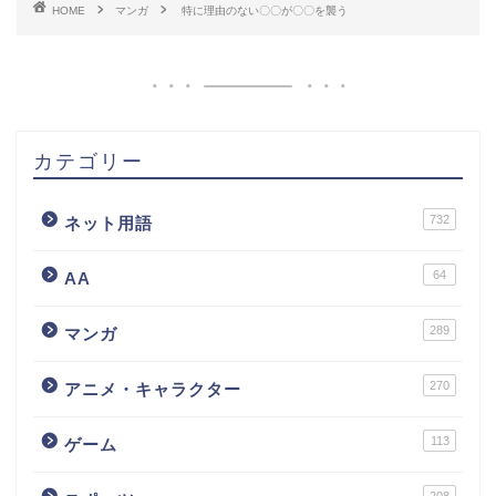
HOME
マンガ
特に理由のない〇〇が〇〇を襲う
カテゴリー
732
ネット用語
64
AA
289
マンガ
270
アニメ・キャラクター
113
ゲーム
208