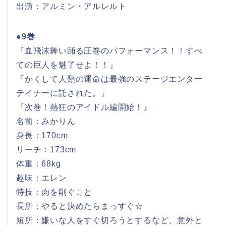
出演：アルミン・アルレルト
●9巻
『血飛沫舞い踊る圧巻のパフォーマンス！！すべ
ての巨人を魅了せよ！！』
『かくして人類の運命は最強のステージエンター
テイナーに託された。』
『次巻！熱狂のアイドル編開始！』
名前：みかりん
身長：170cm
リーチ：173cm
体重：68kg
趣味：エレン
特技：肉を削ぐこと
長所：やると決めたらまっすぐ☆
短所：嫌いな人をすぐ切ろうとするなど、意外と