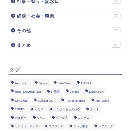
行事・祭り・記念日
52
経済・社会・職業
17
その他
95
まとめ
31
タグ
Aerosmith
Dance
Fate/Zero
GACKT
HUNTERXHUNTER
IT用語
J-Rock
LUNA SEA
SoftBank
SOUL’d OUT
T.M.Revolution
The Verve
TOKIO
くるり
ふたば☆ちゃんねる
カシオ
カルビー
キリン
ギャル語
コンビニ
サンミュージック
スクウェア
テレビ東京
ハプニング