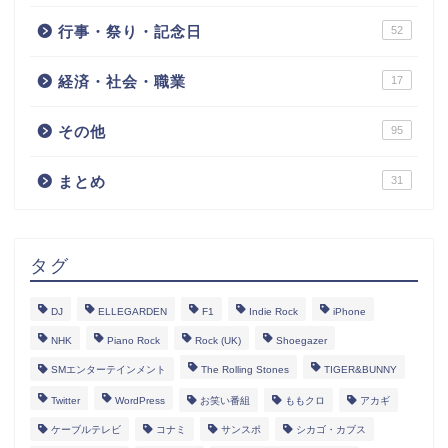
行事・祭り・記念日
52
経済・社会・職業
17
その他
95
まとめ
31
タグ
DJ
ELLEGARDEN
F1
Indie Rock
iPhone
NHK
Piano Rock
Rock (UK)
Shoegazer
SMエンターテインメント
The Rolling Stones
TIGER&BUNNY
Twitter
WordPress
お笑い番組
ももクロ
アカギ
ケーブルテレビ
コナミ
サンスポ
シカゴ・カブス