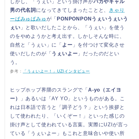
しかし、「うぇい」という掛け声が
バカやギャル
男の代名詞
になってきてしまったことと、
きゃり
ーぱみゅぱみゅ
が「
PONPONPONうぇいうぇいう
ぇい
」と歌いだしたことから、「うぇい」を使う
のをやめようかと考え出す。しかしそんな時に、
自然と「うぇい」に「
よー
」を付つけて変化させ
使いだしたのが「
うぇいよー
」だったのだとい
う。
参考：
「うぇいよー！」UZIインタビュー
ヒップホップ界隈のスラングで「
A-yo（エイヨ
ー）
」あるいは「AY YO」というものがある。こ
れは日本語で言うと「調子どう？」という挨拶と
して使われたり、「いくぞー！」といった感じの
掛け声として使われている言葉。実際にUZIが言っ
ている「うぇいよー」もこれと意味合いや使い所