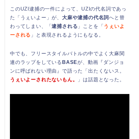
このUZI逮捕の一件によって、UZIの代名詞であっ
た「うぇいよー」が、
大麻や逮捕の代名詞
へと替
わってしまい、「
逮捕される
」ことを「
うぇいよ
ーされる
」と表現されるようにもなる。
中でも、フリースタイルバトルの中でよく大麻関
連のラップをしている
BASE
が、動画『ダンジョ
ンに呼ばれない理由』で語った「出たくないス。
うぇいよーされたないもん。
」は話題となった。