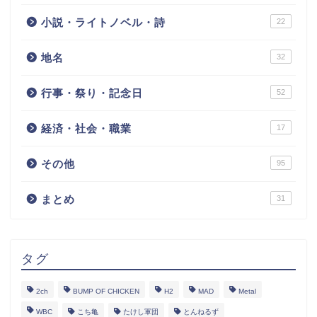
小説・ライトノベル・詩
22
地名
32
行事・祭り・記念日
52
経済・社会・職業
17
その他
95
まとめ
31
タグ
2ch
BUMP OF CHICKEN
H2
MAD
Metal
WBC
こち亀
たけし軍団
とんねるず