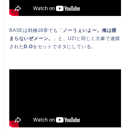
BASEは戦極18章でも「
ノーうぇいよー。俺は捕
まらないぜメーン。
」と、UZIと同じく大麻で逮捕
された
D.O
をセットでネタにしている。