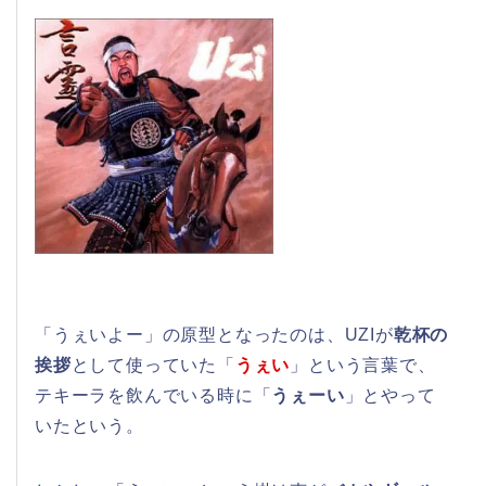
「うぇいよー」の原型となったのは、UZIが
乾杯の
挨拶
として使っていた「
うぇい
」という言葉で、
テキーラを飲んでいる時に「
うぇーい
」とやって
いたという。