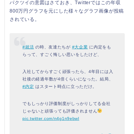
パクツイの意図はさておき、Twitterではこの年収
800万円グラフを元にした様々なグラフ画像が投稿
されている。
#就活
の時、友達たちが
#大企業
に内定をも
らって、すごく悔しい思いをしたけど、
入社してからすごく頑張ったら、4年目には入
社後の経過年数が4倍くらいになった。結局、
#内定
はスタート時点に立っただけ。
でもしっかり評価制度がしっかりしてる会社
じゃないと頑張っても評価されません
pic.twitter.com/n4g1n9ebwl