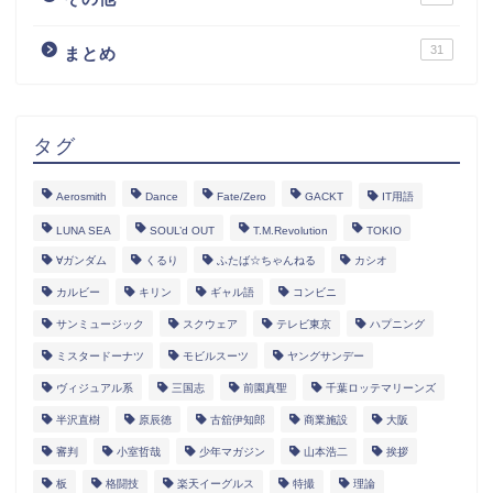
31
まとめ
タグ
Aerosmith
Dance
Fate/Zero
GACKT
IT用語
LUNA SEA
SOUL’d OUT
T.M.Revolution
TOKIO
∀ガンダム
くるり
ふたば☆ちゃんねる
カシオ
カルビー
キリン
ギャル語
コンビニ
サンミュージック
スクウェア
テレビ東京
ハプニング
ミスタードーナツ
モビルスーツ
ヤングサンデー
ヴィジュアル系
三国志
前園真聖
千葉ロッテマリーンズ
半沢直樹
原辰徳
古舘伊知郎
商業施設
大阪
審判
小室哲哉
少年マガジン
山本浩二
挨拶
板
格闘技
楽天イーグルス
特撮
理論