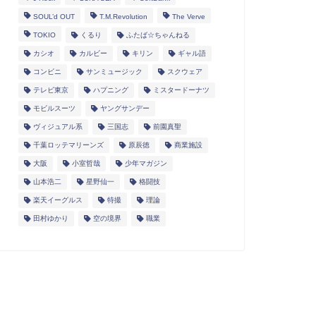
SOUL’d OUT
T.M.Revolution
The Verve
TOKIO
くるり
ふたば☆ちゃんねる
カシオ
カルビー
キリン
ギャル語
コンビニ
サンミュージック
スクウェア
テレビ東京
ハプニング
ミスタードーナツ
モビルスーツ
ヤングサンデー
ヴィジュアル系
三国志
前園真聖
千葉ロッテマリーンズ
原辰徳
商業施設
大阪
小室哲哉
少年マガジン
山本浩二
星野仙一
格闘技
楽天イーグルス
特撮
理論
田村ゆかり
空の境界
職業