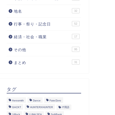
地名
32
行事・祭り・記念日
52
経済・社会・職業
17
その他
95
まとめ
31
タグ
Aerosmith
Dance
Fate/Zero
GACKT
HUNTERXHUNTER
IT用語
J-Rock
LUNA SEA
SoftBank