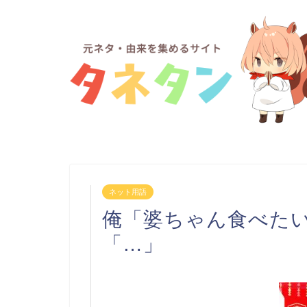
ネット用語
俺「婆ちゃん食べた
「…」