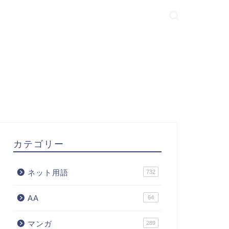
カテゴリー
ネット用語
732
AA
64
マンガ
289