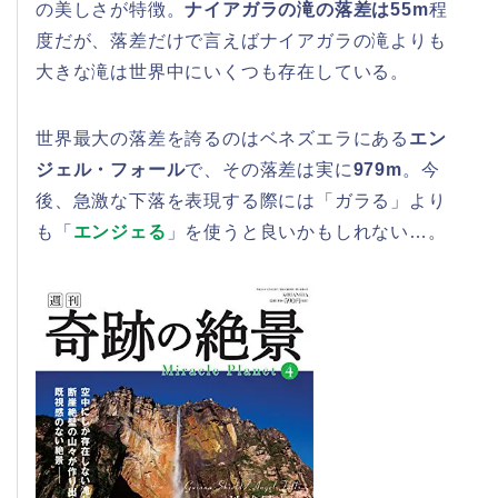
の美しさが特徴。
ナイアガラの滝の落差は55m
程
度だが、落差だけで言えばナイアガラの滝よりも
大きな滝は世界中にいくつも存在している。
世界最大の落差を誇るのはベネズエラにある
エン
ジェル・フォール
で、その落差は実に
979m
。今
後、急激な下落を表現する際には「ガラる」より
も「
エンジェる
」を使うと良いかもしれない…。