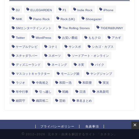
DJ
ELLEGARDEN
F1
Indie Rock
iPhone
NHK
Piano Rock
Rock (UK)
Shoegazer
SMエンターテインメント
The Rolling Stones
TIGER&BUNNY
Twitter
WordPress
お笑い番組
ももクロ
アカギ
ケーブルテレビ
コナミ
サンスポ
シカゴ・カブス
スチャダラパー
スポーツ
ソードアート・オンライン
ディズニーランド
ネーミング
ネ実
バイク
マスコットキャラクター
モーニング娘
ヤングジャンプ
ラジオ
中島裕之
和田一浩
和田豊
実況
年中行事
引っ越し
戦略
日清
水島新司
細田守
織田裕二
芸術
車名まとめ
×
プライバシーポリシー
免責事項
2012–2026 元ネタ・由来を解説するサイト 「タネタン」