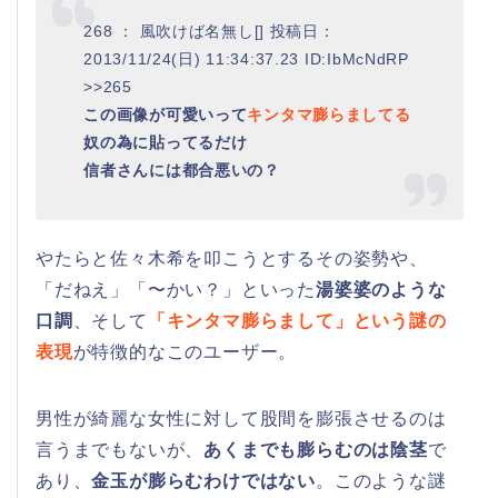
268 ： 風吹けば名無し[] 投稿日：
2013/11/24(日) 11:34:37.23 ID:IbMcNdRP
>>265
この画像が可愛いって
キンタマ膨らましてる
奴の為に貼ってるだけ
信者さんには都合悪いの？
やたらと佐々木希を叩こうとするその姿勢や、
「だねえ」「〜かい？」といった
湯婆婆のような
口調
、そして
「キンタマ膨らまして」という謎の
表現
が特徴的なこのユーザー。
男性が綺麗な女性に対して股間を膨張させるのは
言うまでもないが、
あくまでも膨らむのは陰茎
で
あり、
金玉が膨らむわけではない
。このような謎