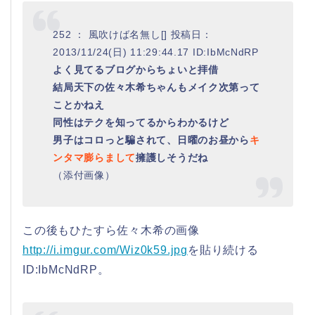
252 ： 風吹けば名無し[] 投稿日：
2013/11/24(日) 11:29:44.17 ID:IbMcNdRP
よく見てるブログからちょいと拝借
結局天下の佐々木希ちゃんもメイク次第って
ことかねえ
同性はテクを知ってるからわかるけど
男子はコロっと騙されて、日曜のお昼から
キ
ンタマ膨らまして
擁護しそうだね
（添付画像）
この後もひたすら佐々木希の画像
http://i.imgur.com/Wiz0k59.jpg
を貼り続ける
ID:IbMcNdRP。