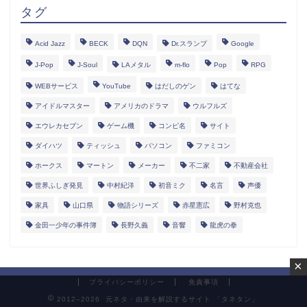
タグ
Acid Jazz
BECK
DQN
Dr.スランプ
Google
J-Pop
J-Soul
LAメタル
m-flo
Pop
RPG
WEBサービス
YouTube
はだしのゲン
はてな
アイドルマスター
アメリカのドラマ
ウルフルズ
エウレカセブン
ゲーム機
コンピ名
サイト
ダイハツ
ティッシュ
パソコン
ファミコン
ホークス
マートン
メーカー
不二家
不動産会社
世界ふしぎ発見
中村紀洋
初音ミク
名言
声優
家具
山口県
物語シリーズ
赤星憲広
野村克也
金田一少年の事件簿
長野久義
音響
龍虎の拳
×
プライバシーポリシー
免責事項
2012–2026 元ネタ・由来を解説するサイト 「タネタン」