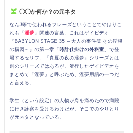
◯◯か何か？の元ネタ
なんJ等で使われるフレーズということでやはりこ
れも『
淫夢
』関連の言葉。これはゲイビデオ
『BABYLON STAGE 35 ～大人の事件簿 その淫猥
の構図～』の第一章「
時計仕掛けの外科室
」で登
場するセリフ。『真夏の夜の淫夢』シリーズとは
別のシリーズではあるが、流行したゲイビデオを
まとめて「淫夢」と呼ぶため、淫夢用語の一つだ
と言える。
学生（という設定）の人物が肩を痛めたので病院
に行き診察を受けるわけだが、そこでのやりとり
が元ネタとなっている。