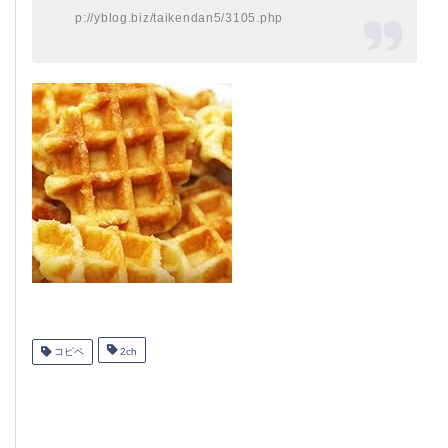
p://yblog.biz/taikendan5/3105.php
コピペ
2ch