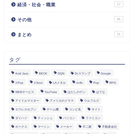
経済・社会・職業
17
その他
95
まとめ
31
タグ
Acid Jazz
BECK
DQN
Dr.スランプ
Google
J-Pop
J-Soul
LAメタル
m-flo
Pop
RPG
WEBサービス
YouTube
はだしのゲン
はてな
アイドルマスター
アメリカのドラマ
ウルフルズ
エウレカセブン
ゲーム機
コンピ名
サイト
ダイハツ
ティッシュ
パソコン
ファミコン
ホークス
マートン
メーカー
不二家
不動産会社