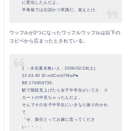
に変化したんだよ。
半角板では伝説かつ常識だ。覚えとけ。
ワッフルが2つになったワッフルワッフルは以下の
コピペから広まったとされている。
1 ：水先案名無い人：2006/02/18(土)
22:43:40 ID:m6CmU7MwP●
BE:176859735-
駅で階段見上げたら女子中学生がいてさ、ス
カートの中見ちゃったんだよ。
そんでその女子中学生にいきなり振り向かれ
て
「せ、責任とってお嫁に貰ってくださ
い・・・」