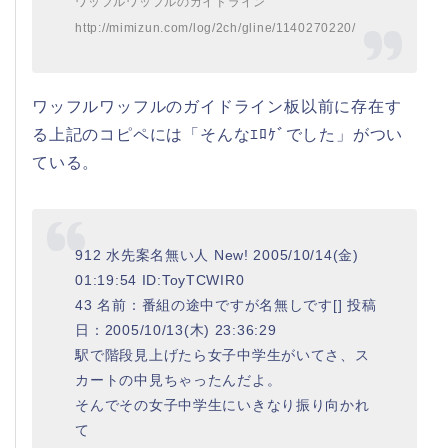
ワッフルワッフルのガイドライン
http://mimizun.com/log/2ch/gline/1140270220/
ワッフルワッフルのガイドライン板以前に存在す
る上記のコピペには「そんなｴﾛｹﾞでした」がつい
ている。
912 水先案名無い人 New! 2005/10/14(金)
01:19:54 ID:ToyTCWIR0
43 名前：番組の途中ですが名無しです[] 投稿
日：2005/10/13(木) 23:36:29
駅で階段見上げたら女子中学生がいてさ、ス
カートの中見ちゃったんだよ。
そんでその女子中学生にいきなり振り向かれ
て