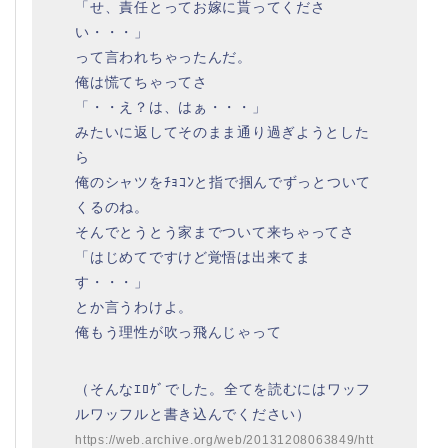
「せ、責任とってお嫁に貰ってくださ
い・・・」
って言われちゃったんだ。
俺は慌てちゃってさ
「・・え？は、はぁ・・・」
みたいに返してそのまま通り過ぎようとした
ら
俺のシャツをﾁｮｺﾝと指で掴んでずっとついて
くるのね。
そんでとうとう家までついて来ちゃってさ
「はじめてですけど覚悟は出来てま
す・・・」
とか言うわけよ。
俺もう理性が吹っ飛んじゃって
（そんなｴﾛｹﾞでした。全てを読むにはワッフ
ルワッフルと書き込んでください）
https://web.archive.org/web/20131208063849/htt