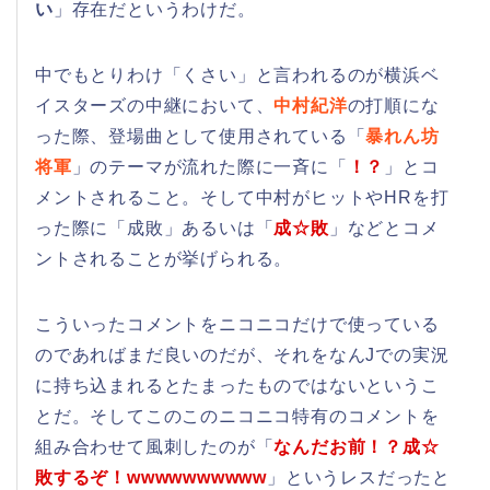
い
」存在だというわけだ。
中でもとりわけ「くさい」と言われるのが横浜ベ
イスターズの中継において、
中村紀洋
の打順にな
った際、登場曲として使用されている「
暴れん坊
将軍
」のテーマが流れた際に一斉に「
！？
」とコ
メントされること。そして中村がヒットやHRを打
った際に「成敗」あるいは「
成☆敗
」などとコメ
ントされることが挙げられる。
こういったコメントをニコニコだけで使っている
のであればまだ良いのだが、それをなんJでの実況
に持ち込まれるとたまったものではないというこ
とだ。そしてこのこのニコニコ特有のコメントを
組み合わせて風刺したのが「
なんだお前！？成☆
敗するぞ！wwwwwwwwww
」というレスだったと