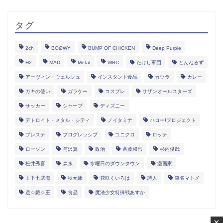
タグ
2ch
BOØWY
BUMP OF CHICKEN
Deep Purple
H2
MAD
Metal
WBC
たけし軍団
とんねるず
アーヴィン・ウェルシュ
インスタント食品
カツラ
カレー
ガキの使い
ガラケー
コスプレ
サザンオールスターズ
サッカー
シャープ
ディズニー
デトロイト・メタル・シティ
ノイタミナ
ハロー!プロジェクト
プレステ
プログレッシブ
ユニクロ
ロッテ
ローソン
与沢翼
政治
斉藤和巳
杉内俊哉
松井秀喜
森永
水曜日のダウンタウン
漫画家
王下七武海
秋元康
花咲くいろは
詩人
車名マトメ
遊☆戯☆王
食品
魔法少女特殊戦あすか
×