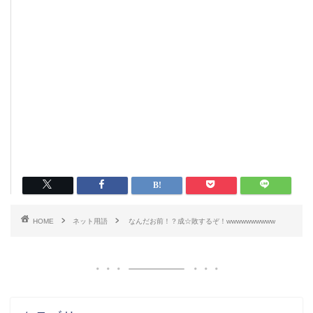
HOME
ネット用語
なんだお前！？成☆敗するぞ！wwwwwwwwww