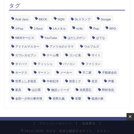
タグ
Acid Jazz
BECK
DQN
Dr.スランプ
Google
J-Pop
J-Soul
LAメタル
m-flo
Pop
RPG
WEBサービス
YouTube
はだしのゲン
はてな
アイドルマスター
アメリカのドラマ
ウルフルズ
エウレカセブン
ゲーム機
コンピ名
サイト
ダイハツ
ティッシュ
パソコン
ファミコン
ホークス
マートン
メーカー
不二家
不動産会社
世界ふしぎ発見
中村紀洋
初音ミク
名言
声優
家具
山口県
物語シリーズ
赤星憲広
野村克也
金田一少年の事件簿
長野久義
音響
龍虎の拳
×
プライバシーポリシー
免責事項
2012–2026 元ネタ・由来を解説するサイト 「タネタン」