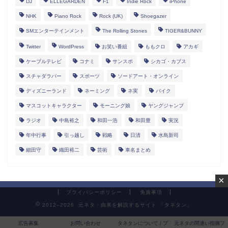
DJ
ELLEGARDEN
F1
Indie Rock
iPhone
NHK
Piano Rock
Rock (UK)
Shoegazer
SMエンターテインメント
The Rolling Stones
TIGER&BUNNY
Twitter
WordPress
お笑い番組
ももクロ
アカギ
ケーブルテレビ
コナミ
サンスポ
シカゴ・カブス
スチャダラパー
スポーツ
ソードアート・オンライン
ディズニーランド
ネーミング
ネ実
バイク
マスコットキャラクター
モーニング娘
ヤングジャンプ
ラジオ
中島裕之
和田一浩
和田豊
実況
年中行事
引っ越し
戦略
日清
水島新司
細田守
織田裕二
芸術
車名まとめ
×
プライバシーポリシー
免責事項
2012–2026 元ネタ・由来を解説するサイト 「タネタン」
広告募集
お問い合わせ
タネタンについて / プ
元ネタの間違い指摘フ