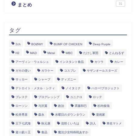
31
まとめ
タグ
2ch
BOØWY
BUMP OF CHICKEN
Deep Purple
H2
MAD
Metal
WBC
たけし軍団
とんねるず
アーヴィン・ウェルシュ
インスタント食品
カツラ
カレー
ガキの使い
ガラケー
コスプレ
サザンオールスターズ
サッカー
シャープ
ディズニー
デトロイト・メタル・シティ
ノイタミナ
ハロー!プロジェクト
プレステ
プログレッシブ
ユニクロ
ロッテ
ローソン
与沢翼
政治
斉藤和巳
杉内俊哉
松井秀喜
森永
水曜日のダウンタウン
漫画家
王下七武海
秋元康
花咲くいろは
詩人
車名マトメ
遊☆戯☆王
食品
魔法少女特殊戦あすか