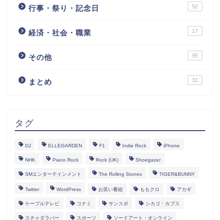
52
行事・祭り・記念日
17
経済・社会・職業
95
その他
31
まとめ
タグ
DJ
ELLEGARDEN
F1
Indie Rock
iPhone
NHK
Piano Rock
Rock (UK)
Shoegazer
SMエンターテインメント
The Rolling Stones
TIGER&BUNNY
Twitter
WordPress
お笑い番組
ももクロ
アカギ
ケーブルテレビ
コナミ
サンスポ
シカゴ・カブス
スチャダラパー
スポーツ
ソードアート・オンライン