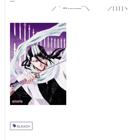
／｀ー‐–‐‐―´´＼ ／| | | |ヽ
BLEACH