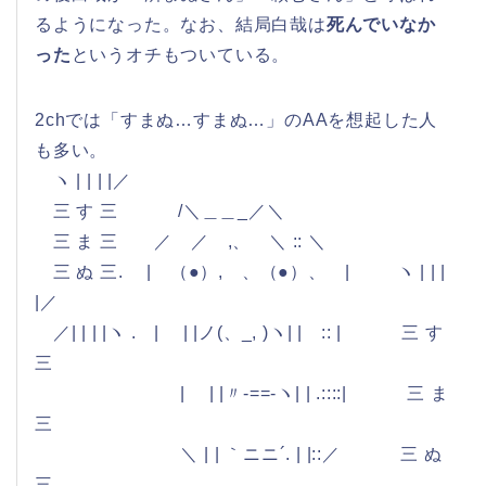
るようになった。なお、結局白哉は
死んでいなか
った
というオチもついている。
2chでは「すまぬ…すまぬ…」のAAを想起した人
も多い。
ヽ | | | |／
三 す 三 /＼＿＿_／＼
三 ま 三 ／ ／ ,、 ＼ :: ＼
三 ぬ 三. | （●）, 、（●）、 | ヽ | | |
|／
／| | | |ヽ . | | |ノ(、_, )ヽ| | :: | 三 す
三
| | |〃-==‐ヽ| | .::::| 三 ま
三
＼ | | ｀ニニ´. | |::／ 三 ぬ
三