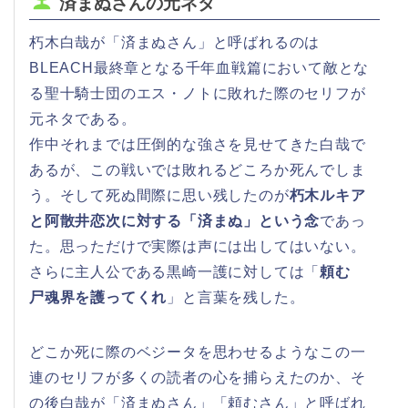
済まぬさんの元ネタ
朽木白哉が「済まぬさん」と呼ばれるのは
BLEACH最終章となる千年血戦篇において敵とな
る聖十騎士団のエス・ノトに敗れた際のセリフが
元ネタである。
作中それまでは圧倒的な強さを見せてきた白哉で
あるが、この戦いでは敗れるどころか死んでしま
う。そして死ぬ間際に思い残したのが
朽木ルキア
と阿散井恋次に対する「済まぬ」という念
であっ
た。思っただけで実際は声には出してはいない。
さらに主人公である黒崎一護に対しては「
頼む
尸魂界を護ってくれ
」と言葉を残した。
どこか死に際のベジータを思わせるようなこの一
連のセリフが多くの読者の心を捕らえたのか、そ
の後白哉が「済まぬさん」「頼むさん」と呼ばれ