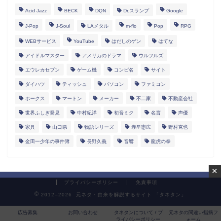
Acid Jazz
BECK
DQN
Dr.スランプ
Google
J-Pop
J-Soul
LAメタル
m-flo
Pop
RPG
WEBサービス
YouTube
はだしのゲン
はてな
アイドルマスター
アメリカのドラマ
ウルフルズ
エウレカセブン
ゲーム機
コンピ名
サイト
ダイハツ
ティッシュ
パソコン
ファミコン
ホークス
マートン
メーカー
不二家
不動産会社
世界ふしぎ発見
中村紀洋
初音ミク
名言
声優
家具
山口県
物語シリーズ
赤星憲広
野村克也
金田一少年の事件簿
長野久義
音響
龍虎の拳
×
プライバシーポリシー
免責事項
2012–2026 元ネタ・由来を解説するサイト 「タネタン」
広告募集
お問い合わせ
タネタンについて / プ
元ネタの間違い指摘フ
ライバシーポリシー
ォーム